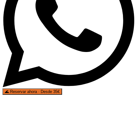
🌊
Reservar ahora · Desde 35€