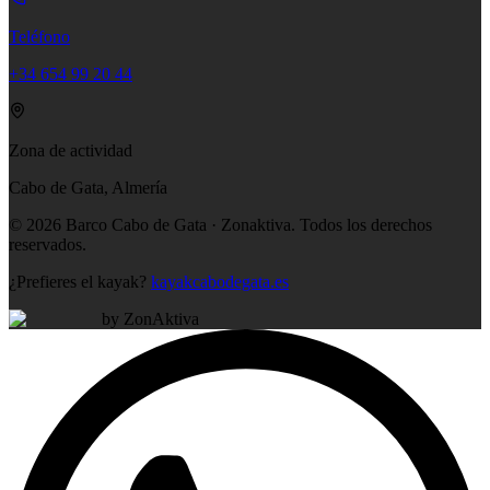
Teléfono
+34 654 99 20 44
Zona de actividad
Cabo de Gata, Almería
©
2026
Barco Cabo de Gata · Zonaktiva.
Todos los derechos
reservados.
¿Prefieres el kayak?
kayakcabodegata.es
by ZonAktiva