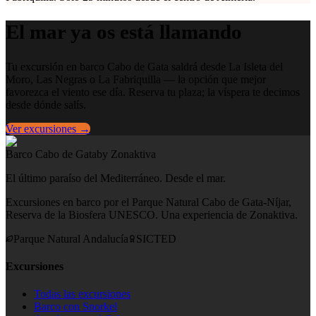
El mar ya os está llamando
Tu excursión en barco Cabo de Gata saldrá desde La Isleta del
Moro, Las Negras o La Fabriquilla — la opción que mejor
favorezca el viento ese día. Reserva tu plaza; la víspera te decimos
desde dónde salís.
Ver excursiones →
Barco Cabo de Gata
by Zonaktiva
El último paraíso del Mediterráneo. Desde el mar.
Excursiones en barco por el Parque Natural Cabo de Gata-Níjar,
Reserva de la Biosfera UNESCO. Una experiencia de Zonaktiva.
Parque Natural Andalucía
SICTED
Excursiones
Todas las excursiones
Barco con Snorkel