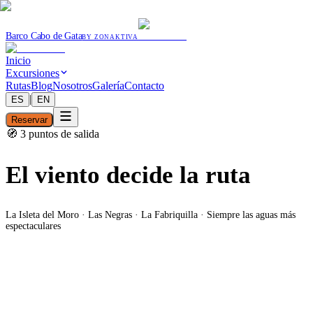
Barco Cabo de Gata
BY ZONAKTIVA
Inicio
Excursiones
Rutas
Blog
Nosotros
Galería
Contacto
|
ES
EN
Reservar
🧭 3 puntos de salida
El viento decide la ruta
La Isleta del Moro · Las Negras · La Fabriquilla · Siempre las aguas más
espectaculares