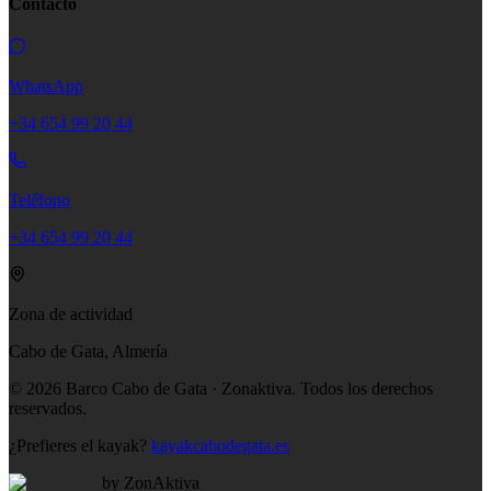
Contacto
WhatsApp
+34 654 99 20 44
Teléfono
+34 654 99 20 44
Zona de actividad
Cabo de Gata, Almería
©
2026
Barco Cabo de Gata · Zonaktiva.
Todos los derechos
reservados.
¿Prefieres el kayak?
kayakcabodegata.es
by ZonAktiva