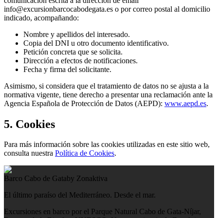
comunicación escrita a la dirección de email
info@excursionbarcocabodegata.es o por correo postal al domicilio
indicado, acompañando:
Nombre y apellidos del interesado.
Copia del DNI u otro documento identificativo.
Petición concreta que se solicita.
Dirección a efectos de notificaciones.
Fecha y firma del solicitante.
Asimismo, si considera que el tratamiento de datos no se ajusta a la
normativa vigente, tiene derecho a presentar una reclamación ante la
Agencia Española de Protección de Datos (AEPD):
www.aepd.es
.
5. Cookies
Para más información sobre las cookies utilizadas en este sitio web,
consulta nuestra
Política de Cookies
.
Barco Cabo de Gata
by Zonaktiva
El último paraíso del Mediterráneo. Desde el mar.
Excursiones en barco por el Parque Natural Cabo de Gata-Níjar,