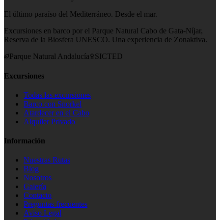
El último paraíso del Mediterráneo. Desde el mar.
Excursiones en barco por el Parque Natural Cabo de Gata-Níjar,
Reserva de la Biosfera UNESCO. Una experiencia de Zonaktiva.
Parque Natural Andalucía
SICTED
Excursiones
Todas las excursiones
Barco con Snorkel
Atardecer en el Cabo
Alquiler Privado
Información
Nuestras Rutas
Blog
Nosotros
Galería
Contacto
Preguntas frecuentes
Aviso Legal