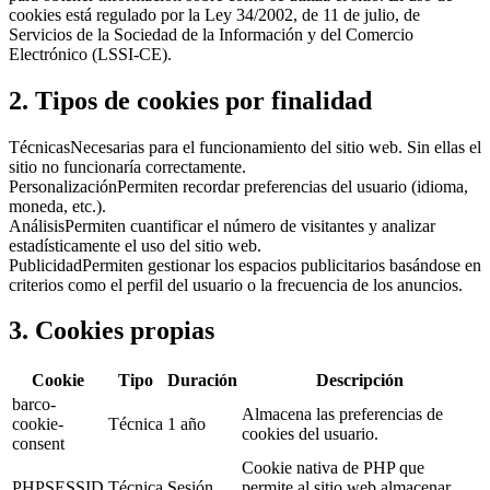
cookies está regulado por la Ley 34/2002, de 11 de julio, de
Servicios de la Sociedad de la Información y del Comercio
Electrónico (LSSI-CE).
2. Tipos de cookies por finalidad
Técnicas
Necesarias para el funcionamiento del sitio web. Sin ellas el
sitio no funcionaría correctamente.
Personalización
Permiten recordar preferencias del usuario (idioma,
moneda, etc.).
Análisis
Permiten cuantificar el número de visitantes y analizar
estadísticamente el uso del sitio web.
Publicidad
Permiten gestionar los espacios publicitarios basándose en
criterios como el perfil del usuario o la frecuencia de los anuncios.
3. Cookies propias
Cookie
Tipo
Duración
Descripción
barco-
Almacena las preferencias de
cookie-
Técnica
1
año
cookies del usuario.
consent
Cookie nativa de PHP que
PHPSESSID
Técnica
Sesión
permite al sitio web almacenar