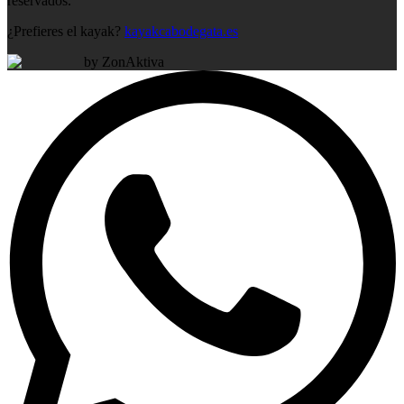
reservados.
¿Prefieres el kayak?
kayakcabodegata.es
by ZonAktiva