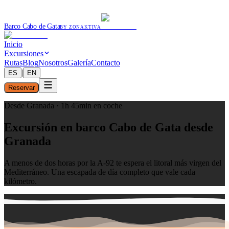
Barco Cabo de Gata
BY ZONAKTIVA
Inicio
Excursiones
Rutas
Blog
Nosotros
Galería
Contacto
|
ES
EN
Reservar
Desde Granada · 1h 45min en coche
Excursión en barco Cabo de Gata desde
Granada
A menos de dos horas por la A-92 te espera el litoral más virgen del
Mediterráneo. Una escapada de día completo que vale cada
kilómetro.