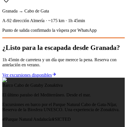
Granada → Cabo de Gata
A-92 dirección Almería · ~175 km · 1h 45min
Punto de salida confirmado la víspera por WhatsApp
¿Listo para la escapada desde Granada?
1h 45min de carretera y un día que merece la pena. Reserva con
antelación en verano.
Ver excursiones disponibles
Barco Cabo de Gata
by Zonaktiva
El último paraíso del Mediterráneo. Desde el mar.
Excursiones en barco por el Parque Natural Cabo de Gata-Níjar,
Reserva de la Biosfera UNESCO. Una experiencia de Zonaktiva.
Parque Natural Andalucía
SICTED