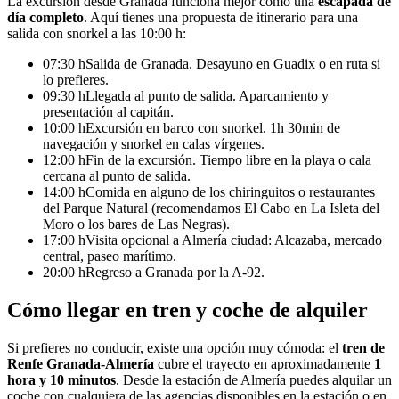
La excursión desde Granada funciona mejor como una
escapada de
día completo
. Aquí tienes una propuesta de itinerario para una
salida con snorkel a las 10:00 h:
07:30 h
Salida de Granada. Desayuno en Guadix o en ruta si
lo prefieres.
09:30 h
Llegada al punto de salida. Aparcamiento y
presentación al capitán.
10:00 h
Excursión en barco con snorkel. 1h 30min de
navegación y snorkel en calas vírgenes.
12:00 h
Fin de la excursión. Tiempo libre en la playa o cala
cercana al punto de salida.
14:00 h
Comida en alguno de los chiringuitos o restaurantes
del Parque Natural (recomendamos El Cabo en La Isleta del
Moro o los bares de Las Negras).
17:00 h
Visita opcional a Almería ciudad: Alcazaba, mercado
central, paseo marítimo.
20:00 h
Regreso a Granada por la A-92.
Cómo llegar en tren y coche de alquiler
Si prefieres no conducir, existe una opción muy cómoda: el
tren de
Renfe Granada-Almería
cubre el trayecto en aproximadamente
1
hora y 10 minutos
. Desde la estación de Almería puedes alquilar un
coche con cualquiera de las agencias disponibles en la estación o en