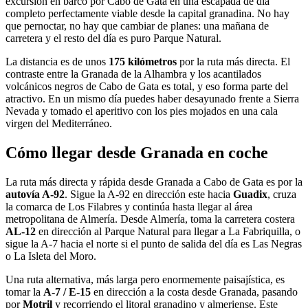
excursión en barco por Cabo de Gata en una escapada de día
completo perfectamente viable desde la capital granadina. No hay
que pernoctar, no hay que cambiar de planes: una mañana de
carretera y el resto del día es puro Parque Natural.
La distancia es de unos
175 kilómetros
por la ruta más directa. El
contraste entre la Granada de la Alhambra y los acantilados
volcánicos negros de Cabo de Gata es total, y eso forma parte del
atractivo. En un mismo día puedes haber desayunado frente a Sierra
Nevada y tomado el aperitivo con los pies mojados en una cala
virgen del Mediterráneo.
Cómo llegar desde Granada en coche
La ruta más directa y rápida desde Granada a Cabo de Gata es por la
autovía A-92
. Sigue la A-92 en dirección este hacia
Guadix
, cruza
la comarca de Los Filabres y continúa hasta llegar al área
metropolitana de Almería. Desde Almería, toma la carretera costera
AL-12
en dirección al Parque Natural para llegar a La Fabriquilla, o
sigue la A-7 hacia el norte si el punto de salida del día es Las Negras
o La Isleta del Moro.
Una ruta alternativa, más larga pero enormemente paisajística, es
tomar la
A-7 / E-15
en dirección a la costa desde Granada, pasando
por
Motril
y recorriendo el litoral granadino y almeriense. Este