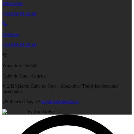
WhatsApp
+34 654 99 20 44
Teléfono
+34 654 99 20 44
Zona de actividad
Cabo de Gata, Almería
©
2026
Barco Cabo de Gata · Zonaktiva.
Todos los derechos
reservados.
¿Prefieres el kayak?
kayakcabodegata.es
by ZonAktiva