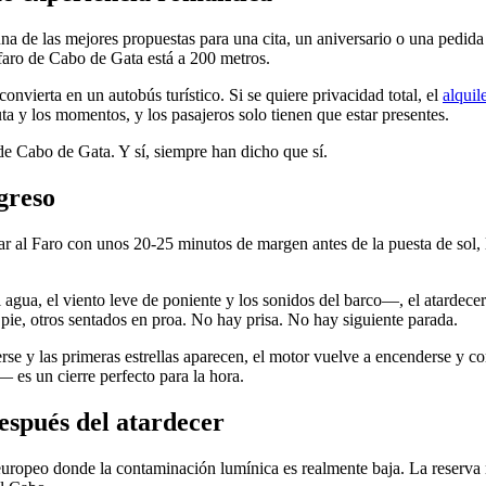
na de las mejores propuestas para una cita, un aniversario o una pedida 
 faro de Cabo de Gata está a 200 metros.
vierta en un autobús turístico. Si se quiere privacidad total, el
alquil
ta y los momentos, y los pasajeros solo tienen que estar presentes.
de Cabo de Gata. Y sí, siempre han dicho que sí.
egreso
ar al Faro con unos 20-25 minutos de margen antes de la puesta de sol, 
gua, el viento leve de poniente y los sonidos del barco—, el atardecer
 pie, otros sentados en proa. No hay prisa. No hay siguiente parada.
se y las primeras estrellas aparecen, el motor vuelve a encenderse y c
s— es un cierre perfecto para la hora.
después del atardecer
 europeo donde la contaminación lumínica es realmente baja. La reserva 