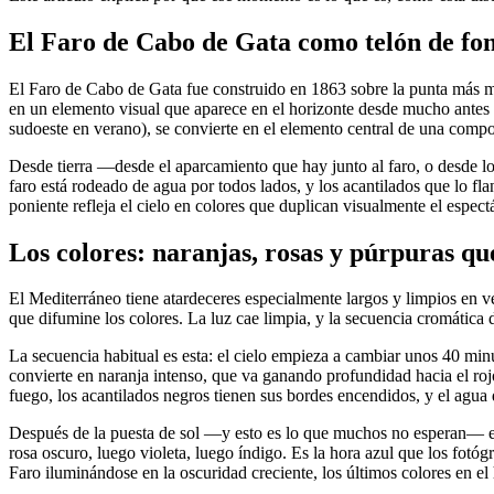
El Faro de Cabo de Gata como telón de fon
El Faro de Cabo de Gata fue construido en 1863 sobre la punta más m
en un elemento visual que aparece en el horizonte desde mucho antes de 
sudoeste en verano), se convierte en el elemento central de una comp
Desde tierra —desde el aparcamiento que hay junto al faro, o desde lo
faro está rodeado de agua por todos lados, y los acantilados que lo fla
poniente refleja el cielo en colores que duplican visualmente el espec
Los colores: naranjas, rosas y púrpuras q
El Mediterráneo tiene atardeceres especialmente largos y limpios en 
que difumine los colores. La luz cae limpia, y la secuencia cromática
La secuencia habitual es esta: el cielo empieza a cambiar unos 40 minu
convierte en naranja intenso, que va ganando profundidad hacia el rojo
fuego, los acantilados negros tienen sus bordes encendidos, y el agua 
Después de la puesta de sol —y esto es lo que muchos no esperan— el c
rosa oscuro, luego violeta, luego índigo. Es la hora azul que los fot
Faro iluminándose en la oscuridad creciente, los últimos colores en el