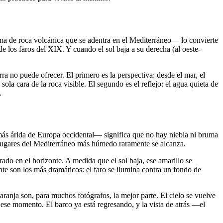
ma de roca volcánica que se adentra en el Mediterráneo— lo convierte
de los faros del XIX. Y cuando el sol baja a su derecha (al oeste-
a no puede ofrecer. El primero es la perspectiva: desde el mar, el
la cara de la roca visible. El segundo es el reflejo: el agua quieta de
.
más árida de Europa occidental— significa que no hay niebla ni bruma
s lugares del Mediterráneo más húmedo raramente se alcanza.
rado en el horizonte. A medida que el sol baja, ese amarillo se
nte son los más dramáticos: el faro se ilumina contra un fondo de
ranja son, para muchos fotógrafos, la mejor parte. El cielo se vuelve
ese momento. El barco ya está regresando, y la vista de atrás —el