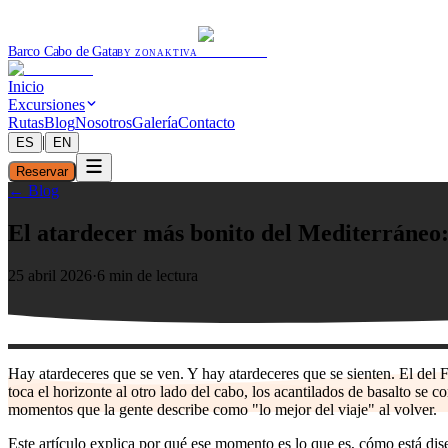
Barco Cabo de Gata
BY ZONAKTIVA
Inicio
Excursiones
Rutas
Blog
Nosotros
Galería
Contacto
|
ES
EN
Reservar
← Blog
El atardecer más bonito del Mediterráneo
25 abril 2026
·
6 min de lectura
Hay atardeceres que se ven. Y hay atardeceres que se sienten. El del
toca el horizonte al otro lado del cabo, los acantilados de basalto se 
momentos que la gente describe como "lo mejor del viaje" al volver.
Este artículo explica por qué ese momento es lo que es, cómo está dis