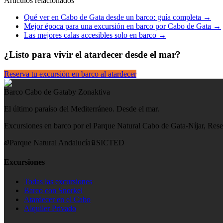
Artículos relacionados
Qué ver en Cabo de Gata desde un barco: guía completa →
Mejor época para una excursión en barco por Cabo de Gata →
Las mejores calas accesibles solo en barco →
¿Listo para vivir el atardecer desde el mar?
Reserva tu excursión en barco al atardecer
Barco Cabo de Gata
by Zonaktiva
El último paraíso del Mediterráneo. Desde el mar.
Excursiones en barco por el Parque Natural Cabo de Gata-Níjar, Re
Parque Natural Andalucía
SICTED
Excursiones
Todas las excursiones
Barco con Snorkel
Atardecer en el Cabo
Alquiler Privado