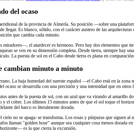
do del ocaso
eridional de la provincia de Almería. Su posición —sobre una platafor
llegar. Es blanco, sólido, con el carácter austero de las arquitecturas 
osición que cambia cada minuto.
s miradores—, el atardecer es hermoso. Pero hay dos elementos que tierr
nquean se ven en su dimensión completa. Desde tierra, siempre hay una so
táculo. La puesta de sol en el Cabo desde tierra es plana en comparación
ue cambian minuto a minuto
verano. La baja humedad del sureste español —el Cabo está en la zona 
 del ocaso se desarrolla con una precisión y una intensidad que en otro
tos antes de la puesta de sol, con un azul que va virando al amarillo do
 y el cobre. Los últimos 15 minutos antes de que el sol toque el horizo
delante del barco es literalmente dorada.
ielo no se apaga: se transforma. Los rosas y púrpuras que siguen al na
ógrafos llaman "golden hour" aunque sea cualquier cosa menos dorada en 
 horizonte— es la que cierra la excursión.