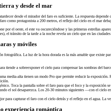
tierra y desde el mar
tardecer desde el mirador del faro es suficiente. La respuesta depende d
aro como protagonista a 200 metros, el reflejo del cielo en el mar deba
ne por el oeste, el este va oscureciéndose y las primeras estrellas apar
), el tránsito de la tarde a la noche revela un cielo que en las ciudades
maras y móviles
n fotográfica. La luz de la hora dorada es la más amable que existe para 
ara tiende a sobreexponer el cielo para compensar las sombras del barco
ma media-alta tienen un modo Pro que permite reducir la exposición. Re
ición.
énico. Toca la pantalla sobre el faro para que el foco y la exposición se
ndo el sol desaparezca. Los 20-30 minutos siguientes —con el cielo en
 para capturar el faro con el cielo detrás y el reflejo en el agua. La ver
mo experiencia romántica