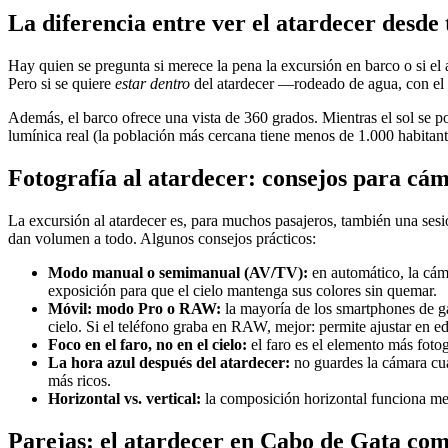
La diferencia entre ver el atardecer desde 
Hay quien se pregunta si merece la pena la excursión en barco o si el a
Pero si se quiere
estar dentro
del atardecer —rodeado de agua, con el f
Además, el barco ofrece una vista de 360 grados. Mientras el sol se po
lumínica real (la población más cercana tiene menos de 1.000 habitantes
Fotografía al atardecer: consejos para cá
La excursión al atardecer es, para muchos pasajeros, también una sesió
dan volumen a todo. Algunos consejos prácticos:
Modo manual o semimanual (AV/TV):
en automático, la cám
exposición para que el cielo mantenga sus colores sin quemar.
Móvil: modo Pro o RAW:
la mayoría de los smartphones de ga
cielo. Si el teléfono graba en RAW, mejor: permite ajustar en ed
Foco en el faro, no en el cielo:
el faro es el elemento más fotog
La hora azul después del atardecer:
no guardes la cámara cua
más ricos.
Horizontal vs. vertical:
la composición horizontal funciona mejor
Parejas: el atardecer en Cabo de Gata co