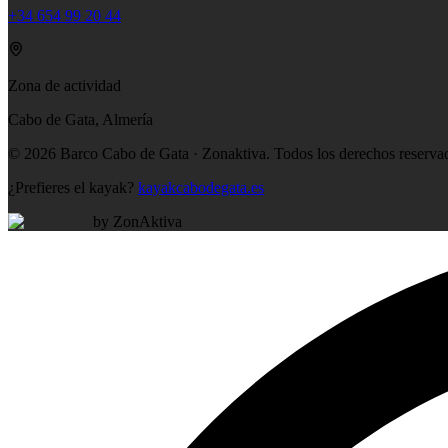
+34 654 99 20 44
Zona de actividad
Cabo de Gata, Almería
©
2026
Barco Cabo de Gata · Zonaktiva.
Todos los derechos reserva
¿Prefieres el kayak?
kayakcabodegata.es
by ZonAktiva