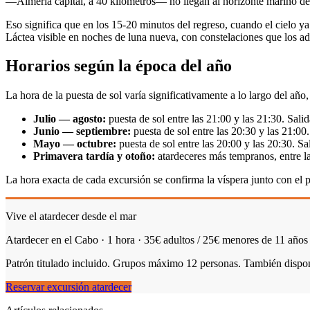
—Almería capital, a 40 kilómetros— no llegan al horizonte marino d
Eso significa que en los 15-20 minutos del regreso, cuando el cielo ya 
Láctea visible en noches de luna nueva, con constelaciones que los a
Horarios según la época del año
La hora de la puesta de sol varía significativamente a lo largo del añ
Julio — agosto:
puesta de sol entre las 21:00 y las 21:30. Sal
Junio — septiembre:
puesta de sol entre las 20:30 y las 21:00.
Mayo — octubre:
puesta de sol entre las 20:00 y las 20:30. Sa
Primavera tardía y otoño:
atardeceres más tempranos, entre la
La hora exacta de cada excursión se confirma la víspera junto con el p
Vive el atardecer desde el mar
Atardecer en el Cabo · 1 hora · 35€ adultos / 25€ menores de 11 años
Patrón titulado incluido. Grupos máximo 12 personas. También dispo
Reservar excursión atardecer