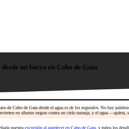
: desde un barco en Cabo de Gata
 Faro de Cabo de Gata desde el agua es de los segundos. No hay palabras
convierten en siluetas negras contra un cielo naranja, y el agua —quieta
eñada nuestra
excursión al atardecer en Cabo de Gata
, y todos los detal